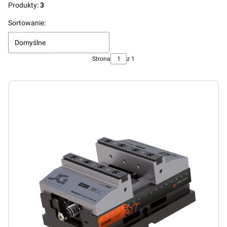
Koniec menu
Produkty:
3
Lista produktów
Sortowanie:
Domyślne
Strona
z 1