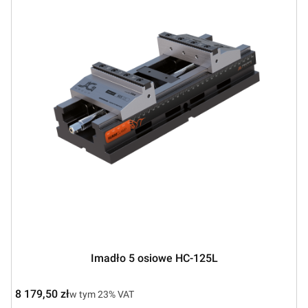
Imadło 5 osiowe HC-125L
Cena brutto
8 179,50 zł
w tym %s VAT
w tym
23%
VAT