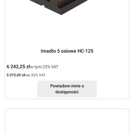
Imadło 5 osiowe HC-125
Cena brutto
6 242,25 zł
w tym %s VAT
w tym
23%
VAT
Cena netto
5 075,00 zł
bez 23% VAT
Powiadom mnie o
dostępności