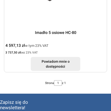
Imadło 5 osiowe HC-80
Cena brutto
4 597,13 zł
w tym %s VAT
w tym
23%
VAT
Cena netto
3 737,50 zł
bez 23% VAT
Powiadom mnie o
dostępności
Strona
z 1
Zapisz się do
newslettera!