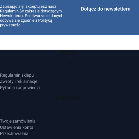
Zapisując się, akceptujesz nasz
Dołącz do newslettera
Regulamin
(w zakresie dotyczącym
Newslettera). Przetwarzanie danych
odbywa się zgodnie z
Polityką
prywatności
.
Linki w stopce
POMOC
Regulamin sklepu
Zwroty i reklamacje
Pytania i odpowiedzi
MOJE KONTO
Twoje zamówienia
Ustawienia konta
Przechowalnia