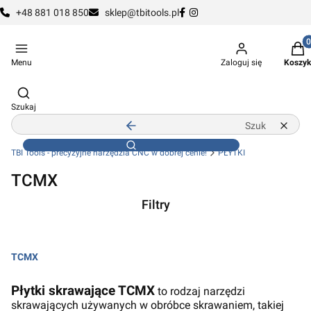
+48 881 018 850
sklep@tbitools.pl
Produ
Menu
Zaloguj się
Koszyk
Otwórz wyszukiwarkę
Szukaj
Zamknij wyszukiwarkę
Wyczy
Szukaj
TBI Tools - precyzyjne narzędzia CNC w dobrej cenie!
PŁYTKI
TCMX
Filtry
Koniec filtrów
TCMX
Koniec menu
Płytki skrawające TCMX
to rodzaj narzędzi
skrawających używanych w obróbce skrawaniem, takiej