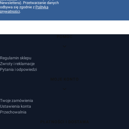
Newslettera). Przetwarzanie danych
odbywa się zgodnie z
Polityką
prywatności
.
Linki w stopce
POMOC
Regulamin sklepu
Zwroty i reklamacje
Pytania i odpowiedzi
MOJE KONTO
Twoje zamówienia
Ustawienia konta
Przechowalnia
PŁATNOŚCI I DOSTAWA