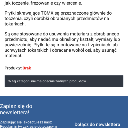
jak toczenie, frezowanie czy wiercenie.
Płytki skrawające TCMX są przeznaczone głównie do
toczenia, czyli obróbki obrabianych przedmiotów na
tokarkach.
Są one stosowane do usuwania materiału z obrabianego
przedmiotu, aby nadać mu określony kształt, wymiary lub
powierzchnię. Płytki te są montowane na trzpieniach lub
uchwytach tokarskich i obracane wokół osi, aby usunąć
materiał.
Produkty:
Brak
Lista produktów
W tej kategorii nie ma obecnie żadnych produktów
Zapisz się do
newslettera!
Zapisując się, akceptujesz nasz
Dołącz do newslettera
Regulamin
(w zakresie dotyczącym