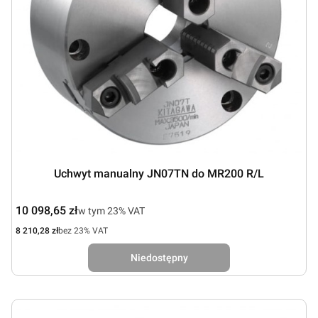
Uchwyt manualny JN07TN do MR200 R/L
Cena brutto
10 098,65 zł
w tym %s VAT
w tym
23%
VAT
Cena netto
8 210,28 zł
bez 23% VAT
Niedostępny