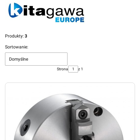
Produkty:
3
Lista produktów
Sortowanie:
Domyślne
Strona
z 1