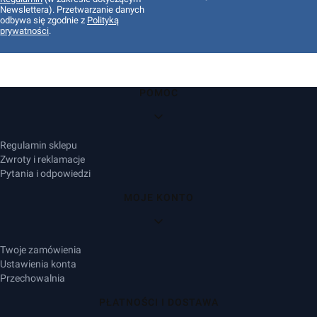
Newslettera). Przetwarzanie danych
odbywa się zgodnie z
Polityką
prywatności
.
Linki w stopce
POMOC
Regulamin sklepu
Zwroty i reklamacje
Pytania i odpowiedzi
MOJE KONTO
Twoje zamówienia
Ustawienia konta
Przechowalnia
PŁATNOŚCI I DOSTAWA