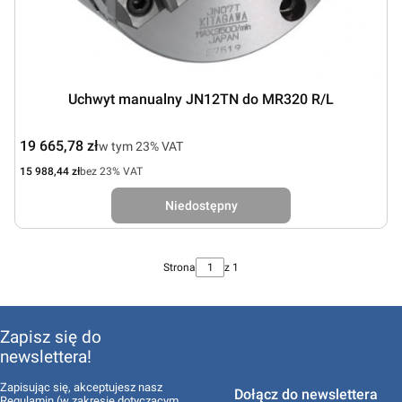
Uchwyt manualny JN12TN do MR320 R/L
Cena brutto
19 665,78 zł
w tym %s VAT
w tym
23%
VAT
Cena netto
15 988,44 zł
bez 23% VAT
Niedostępny
Strona
z 1
Zapisz się do
newslettera!
Zapisując się, akceptujesz nasz
Dołącz do newslettera
Regulamin
(w zakresie dotyczącym