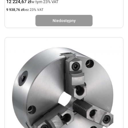
Cena brutto
12 224,67 zł
w tym %s VAT
w tym
23%
VAT
Cena netto
9 938,76 zł
bez 23% VAT
Niedostępny