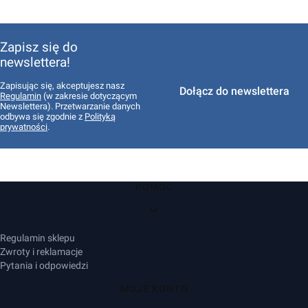
Zapisz się do
newslettera!
Zapisując się, akceptujesz nasz
Dołącz do newslettera
Regulamin
(w zakresie dotyczącym
Newslettera). Przetwarzanie danych
odbywa się zgodnie z
Polityką
prywatności
.
Linki w stopce
POMOC
Regulamin sklepu
Zwroty i reklamacje
Pytania i odpowiedzi
MOJE KONTO