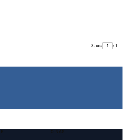
Strona
z 1
JE
O NAS