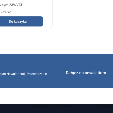
tto
w tym %s VAT
w tym
23%
VAT
z 23% VAT
Do koszyka
Dołącz do newslettera
cym Newslettera). Przetwarzanie
PŁATNOŚCI I DOSTAWA
INFORMAC