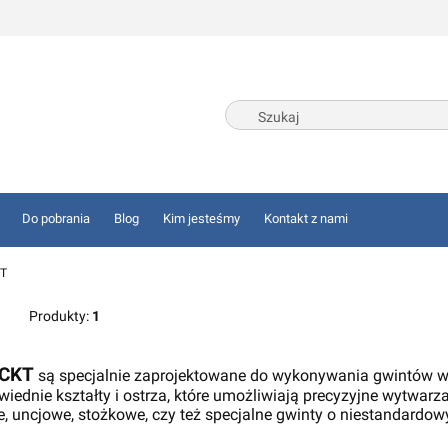
Do pobrania
Blog
Kim jesteśmy
Kontakt z nami
T
Produkty:
1
RCKT
są specjalnie zaprojektowane do wykonywania gwintów w 
iednie kształty i ostrza, które umożliwiają precyzyjne wytwarz
, uncjowe, stożkowe, czy też specjalne gwinty o niestandardo