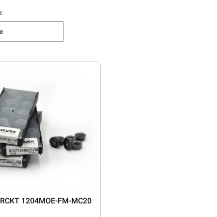
 produktów
:
e
Płytka RCKT 1204MOE-FM-MC20