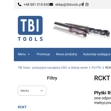
+48 881 018 850
sklep@tbitools.pl
Menu
Promocje
Nowe produkty
Automaty wydające
TBI Tools - precyzyjne narzędzia CNC w dobrej cenie!
PŁYTKI
RCK
RCKT
Filtry
Marka
Płytki 
one odpow
Koniec filtrów
metryczne
RCKT