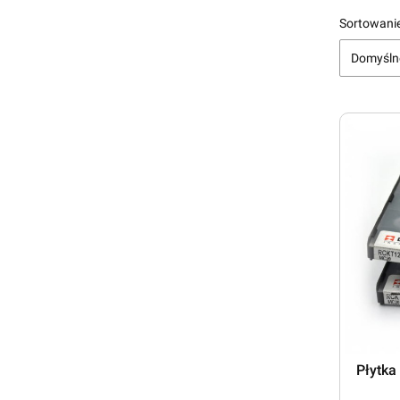
Koniec menu
Lista
Sortowanie
Domyśln