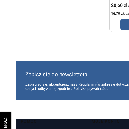
Cena bru
20,60 zł
Cena netto
16,75 zł
be
Zapisz się do newslettera!
Zapisując się, akceptujesz nasz
Regulamin
(w zakresie dotyczą
danych odbywa się zgodnie z
Polityką prywatności
.
Linki w stopce
POMOC
MOJE KONTO