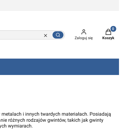
Produkty w kos
Szukaj
Wyczyść
Zaloguj się
Koszyk
metalach i innych twardych materiałach. Posiadają
anie różnych rodzajów gwintów, takich jak gwinty
wych wymiarach.