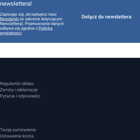
newslettera!
Zapisując się, akceptujesz nasz
Dołącz do newslettera
Regulamin
(w zakresie dotyczącym
Newslettera). Przetwarzanie danych
odbywa się zgodnie z
Polityką
prywatności
.
Linki w stopce
POMOC
Regulamin sklepu
Zwroty i reklamacje
Pytania i odpowiedzi
MOJE KONTO
Twoje zamówienia
Ustawienia konta