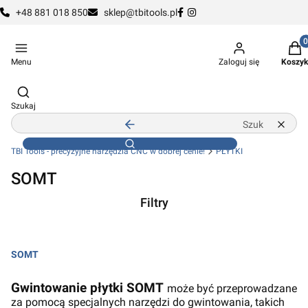
+48 881 018 850
sklep@tbitools.pl
Produ
Menu
Zaloguj się
Koszyk
Otwórz wyszukiwarkę
Szukaj
Zamknij wyszukiwarkę
Wyczy
Szukaj
TBI Tools - precyzyjne narzędzia CNC w dobrej cenie!
PŁYTKI
SOMT
Filtry
Koniec filtrów
SOMT
Koniec menu
Gwintowanie płytki SOMT
może być przeprowadzane
za pomocą specjalnych narzędzi do gwintowania, takich