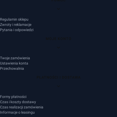
Linki w stopce
POMOC
Regulamin sklepu
Zwroty i reklamacje
Pytania i odpowiedzi
MOJE KONTO
Twoje zamówienia
Ustawienia konta
Przechowalnia
PŁATNOŚCI I DOSTAWA
Formy płatności
Czas i koszty dostawy
Czas realizacji zamówienia
Informacje o leasingu