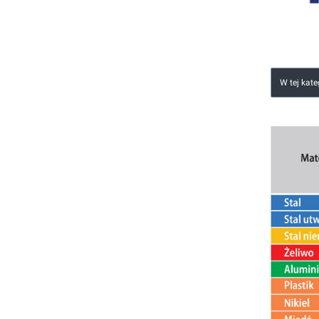
Lista
W tej kat