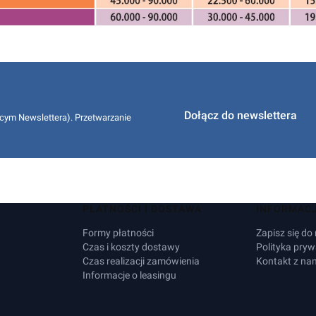
Dołącz do newslettera
cym Newslettera). Przetwarzanie
PŁATNOŚCI I DOSTAWA
INFORMAC
Formy płatności
Zapisz się do
Czas i koszty dostawy
Polityka pryw
Czas realizacji zamówienia
Kontakt z na
Informacje o leasingu