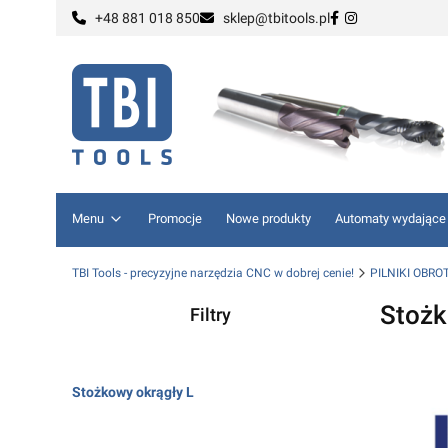
+48 881 018 850
sklep@tbitools.pl
Menu
Promocje
Nowe produkty
Automaty wydające
TBI Tools - precyzyjne narzędzia CNC w dobrej cenie!
PILNIKI OBR
Stożk
Filtry
Koniec filtrów
Stożkowy okrągły L
Koniec menu