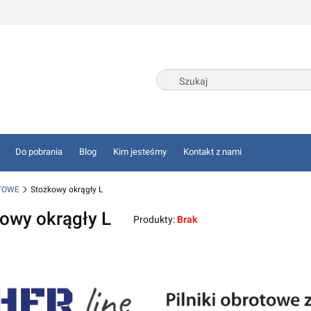
Do pobrania
Blog
Kim jesteśmy
Kontakt z nami
OTOWE
Stożkowy okrągły L
owy okrągły L
Produkty:
Brak