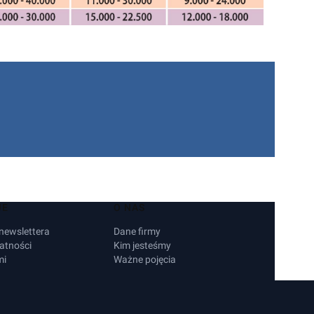
JE
O NAS
 newslettera
Dane firmy
atności
Kim jesteśmy
mi
Ważne pojęcia