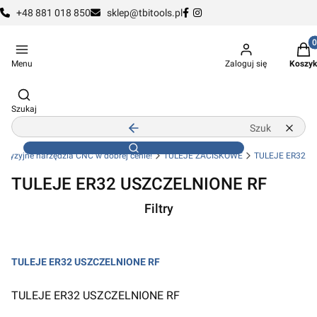
+48 881 018 850
sklep@tbitools.pl
Produ
Menu
Zaloguj się
Koszyk
Otwórz wyszukiwarkę
Szukaj
Zamknij wyszukiwarkę
Wyczy
Szukaj
precyzyjne narzędzia CNC w dobrej cenie!
TULEJE ZACISKOWE
TULEJE ER32
TULEJE ER32 USZCZELNIONE RF
Filtry
Koniec filtrów
TULEJE ER32 USZCZELNIONE RF
Koniec menu
TULEJE ER32 USZCZELNIONE RF