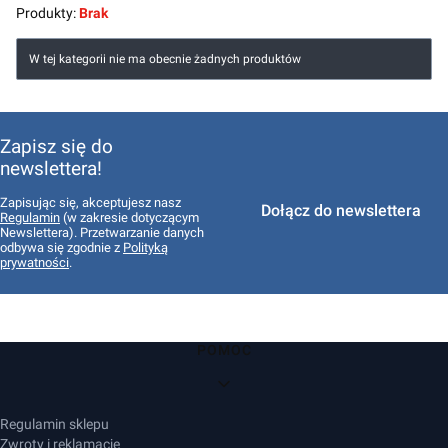
Produkty:
Brak
Lista produktów
W tej kategorii nie ma obecnie żadnych produktów
Zapisz się do
newslettera!
Zapisując się, akceptujesz nasz
Dołącz do newslettera
Regulamin
(w zakresie dotyczącym
Newslettera). Przetwarzanie danych
odbywa się zgodnie z
Polityką
prywatności
.
Linki w stopce
POMOC
Regulamin sklepu
Zwroty i reklamacje