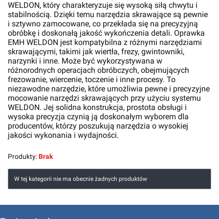
WELDON, który charakteryzuje się wysoką siłą chwytu i
stabilnością. Dzięki temu narzędzia skrawające są pewnie
i sztywno zamocowane, co przekłada się na precyzyjną
obróbkę i doskonałą jakość wykończenia detali. Oprawka
EMH WELDON jest kompatybilna z różnymi narzędziami
skrawającymi, takimi jak wiertła, frezy, gwintowniki,
narzynki i inne. Może być wykorzystywana w
różnorodnych operacjach obróbczych, obejmujących
frezowanie, wiercenie, toczenie i inne procesy. To
niezawodne narzędzie, które umożliwia pewne i precyzyjne
mocowanie narzędzi skrawających przy użyciu systemu
WELDON. Jej solidna konstrukcja, prostota obsługi i
wysoka precyzja czynią ją doskonałym wyborem dla
producentów, którzy poszukują narzędzia o wysokiej
jakości wykonania i wydajności.
Produkty:
Brak
Lista produktów
W tej kategorii nie ma obecnie żadnych produktów