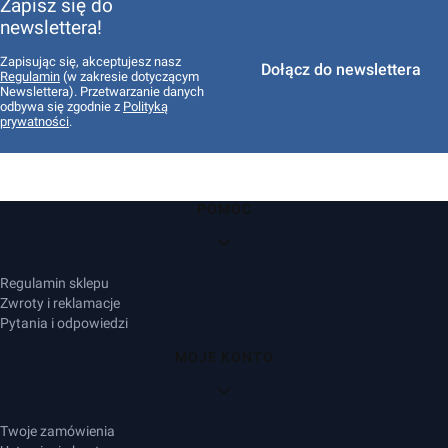
Zapisz się do
newslettera!
Zapisując się, akceptujesz nasz
Dołącz do newslettera
Regulamin
(w zakresie dotyczącym
Newslettera). Przetwarzanie danych
odbywa się zgodnie z
Polityką
prywatności
.
Linki w stopce
POMOC
Regulamin sklepu
Zwroty i reklamacje
Pytania i odpowiedzi
MOJE KONTO
Twoje zamówienia