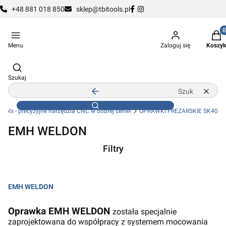
+48 881 018 850
sklep@tbitools.pl
Produ
Menu
Zaloguj się
Koszyk
Otwórz wyszukiwarkę
Szukaj
Zamknij wyszukiwarkę
Wyczy
Szukaj
Tools - precyzyjne narzędzia CNC w dobrej cenie!
OPRAWKI FREZARSKIE SK40
EMH WELDON
Filtry
Koniec filtrów
EMH WELDON
Koniec menu
Oprawka EMH WELDON
została specjalnie
zaprojektowana do współpracy z systemem mocowania