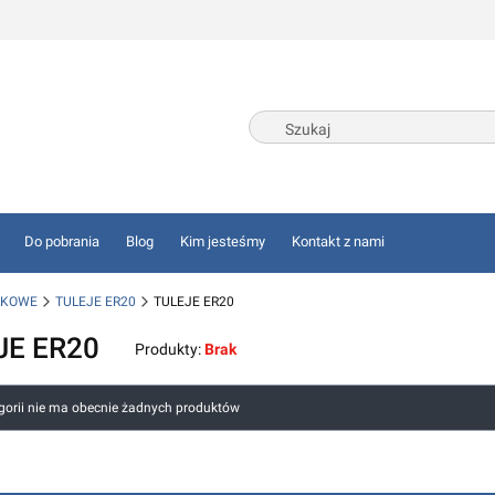
Do pobrania
Blog
Kim jesteśmy
Kontakt z nami
SKOWE
TULEJE ER20
TULEJE ER20
JE ER20
Produkty:
Brak
 produktów
egorii nie ma obecnie żadnych produktów