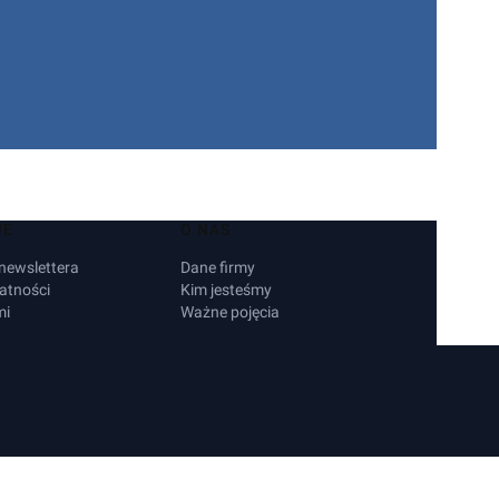
JE
O NAS
 newslettera
Dane firmy
atności
Kim jesteśmy
mi
Ważne pojęcia