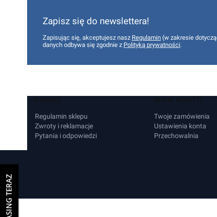
Zapisz się do newslettera!
Zapisując się, akceptujesz nasz
Regulamin
(w zakresie dotyczą
danych odbywa się zgodnie z
Polityką prywatności
.
Linki w stopce
POMOC
MOJE KONTO
Regulamin sklepu
Twoje zamówienia
Zwroty i reklamacje
Ustawienia konta
Pytania i odpowiedzi
Przechowalnia
WEŹ LEASING TERAZ