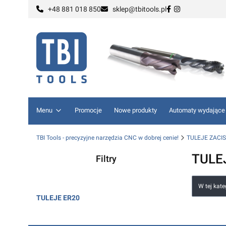
+48 881 018 850
sklep@tbitools.pl
Menu
Promocje
Nowe produkty
Automaty wydające
TBI Tools - precyzyjne narzędzia CNC w dobrej cenie!
TULEJE ZACI
TULE
Filtry
Lista
Koniec filtrów
W tej kat
TULEJE ER20
Koniec menu