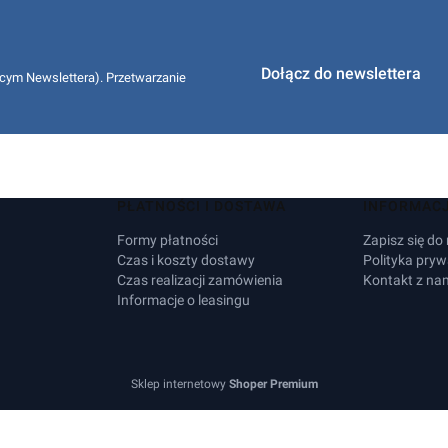
Dołącz do newslettera
cym Newslettera). Przetwarzanie
PŁATNOŚCI I DOSTAWA
INFORMAC
Formy płatności
Zapisz się do
Czas i koszty dostawy
Polityka pryw
Czas realizacji zamówienia
Kontakt z na
Informacje o leasingu
Sklep internetowy
Shoper Premium