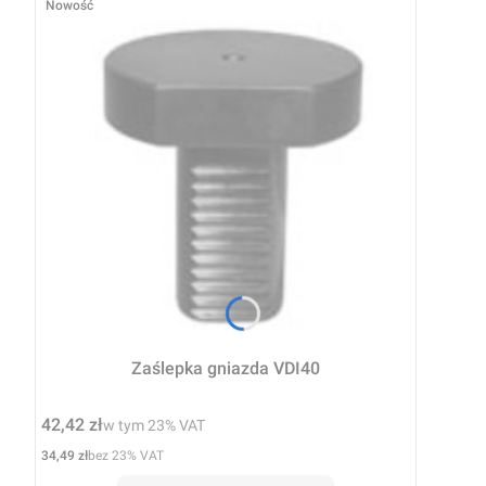
Nowość
Zaślepka gniazda VDI40
Cena brutto
42,42 zł
w tym %s VAT
w tym
23%
VAT
Cena netto
34,49 zł
bez 23% VAT