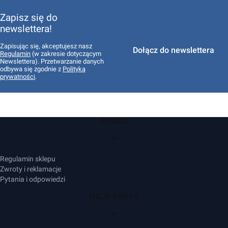
Zapisz się do
newslettera!
Zapisując się, akceptujesz nasz
Dołącz do newslettera
Regulamin
(w zakresie dotyczącym
Newslettera). Przetwarzanie danych
odbywa się zgodnie z
Polityką
prywatności
.
Linki w stopce
POMOC
Regulamin sklepu
Zwroty i reklamacje
Pytania i odpowiedzi
MOJE KONTO