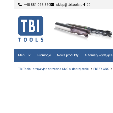
+48 881 018 850
sklep@tbitools.pl
Menu
Promocje
Nowe produkty
Automaty wydające
TBI Tools - precyzyjne narzędzia CNC w dobrej cenie!
FREZY CNC