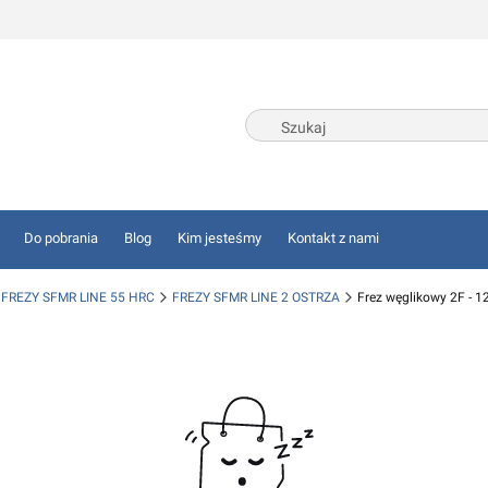
Do pobrania
Blog
Kim jesteśmy
Kontakt z nami
FREZY SFMR LINE 55 HRC
FREZY SFMR LINE 2 OSTRZA
Frez węglikowy 2F - 