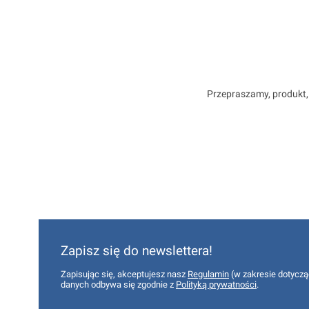
Przepraszamy, produkt, 
Zapisz się do newslettera!
Zapisując się, akceptujesz nasz
Regulamin
(w zakresie dotyczą
danych odbywa się zgodnie z
Polityką prywatności
.