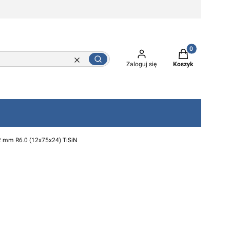
Produkty w kos
Szukaj
Wyczyść
Zaloguj się
Koszyk
12 mm R6.0 (12x75x24) TiSiN